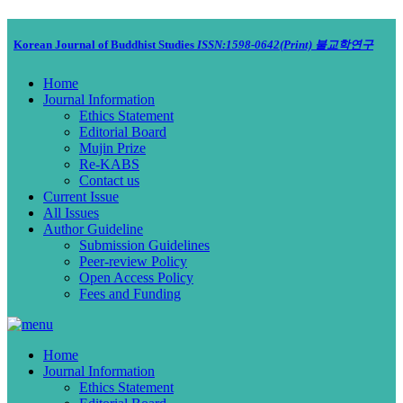
Korean Journal of Buddhist Studies
ISSN:1598-0642(Print)
불교학연구
Home
Journal Information
Ethics Statement
Editorial Board
Mujin Prize
Re-KABS
Contact us
Current Issue
All Issues
Author Guideline
Submission Guidelines
Peer-review Policy
Open Access Policy
Fees and Funding
Home
Journal Information
Ethics Statement