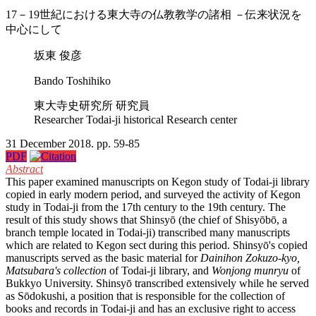
17－19世紀における東大寺の仏教教学の諸相 －伝来状況を
中心にして
坂東 俊彦
Bando Toshihiko
東大寺史研究所 研究員
Researcher Todai-ji historical Research center
31 December 2018. pp. 59-85
PDF
Abstract
This paper examined manuscripts on Kegon study of Todai-ji library
copied in early modern period, and surveyed the activity of Kegon
study in Todai-ji from the 17th century to the 19th century. The
result of this study shows that Shinsyō (the chief of Shisyōbō, a
branch temple located in Todai-ji) transcribed many manuscripts
which are related to Kegon sect during this period. Shinsyō's copied
manuscripts served as the basic material for
Dainihon Zokuzo-kyo,
Matsubara's collection
of Todai-ji library, and
Wonjong munryu
of
Bukkyo University. Shinsyō transcribed extensively while he served
as Sōdokushi, a position that is responsible for the collection of
books and records in Todai-ji and has an exclusive right to access