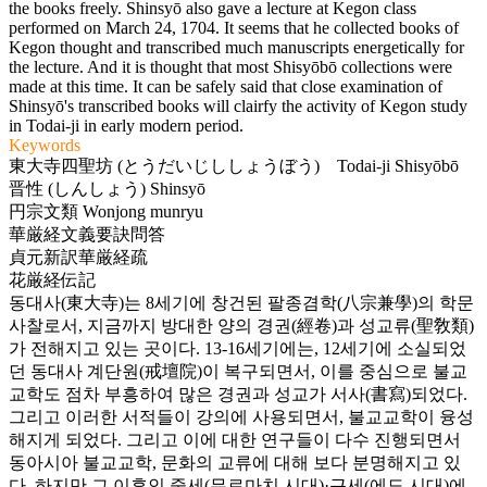
the books freely. Shinsyō also gave a lecture at Kegon class
performed on March 24, 1704. It seems that he collected books of
Kegon thought and transcribed much manuscripts energetically for
the lecture. And it is thought that most Shisyōbō collections were
made at this time. It can be safely said that close examination of
Shinsyō's transcribed books will clairfy the activity of Kegon study
in Todai-ji in early modern period.
Keywords
東大寺四聖坊 (とうだいじししょうぼう) Todai-ji Shisyōbō
晋性 (しんしょう) Shinsyō
円宗文類 Wonjong munryu
華厳経文義要訣問答
貞元新訳華厳経疏
花厳経伝記
동대사(東大寺)는 8세기에 창건된 팔종겸학(八宗兼學)의 학문
사찰로서, 지금까지 방대한 양의 경권(經卷)과 성교류(聖敎類)
가 전해지고 있는 곳이다. 13-16세기에는, 12세기에 소실되었
던 동대사 계단원(戒壇院)이 복구되면서, 이를 중심으로 불교
교학도 점차 부흥하여 많은 경권과 성교가 서사(書寫)되었다.
그리고 이러한 서적들이 강의에 사용되면서, 불교교학이 융성
해지게 되었다. 그리고 이에 대한 연구들이 다수 진행되면서
동아시아 불교교학, 문화의 교류에 대해 보다 분명해지고 있
다. 하지만 그 이후인 중세(무로마치 시대)·근세(에도 시대)에