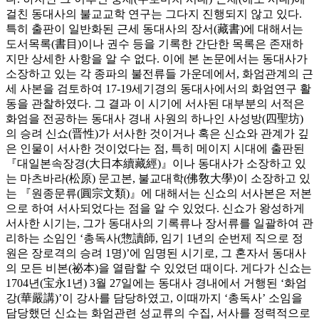
걸친 동대사의 불교교학 연구는 그다지 진행되지 않고 있다.
특히 출판이 일반화된 근세 동대사의 장서(藏書)에 대해서는
도서목록(書目)이나 권수 등을 기록한 간단한 목록은 존재하
지만 상세한 사항을 알 수 없다. 이에 본 논문에서는 동대사가
소장하고 있는 각 종파의 불전류들 가운데에서, 화엄관계의 근
세 사본을 검토하여 17-19세기경의 동대사에서의 화엄연구 활
동을 관찰하였다. 그 결과 이 시기에 서사된 대부분의 서적은
화엄을 전공하는 동대사 경내 사원의 하나인 사성방(四聖坊)
의 승려 신쇼(晋性)가 서사한 것이거나 혹은 신쇼와 관계가 깊
은 인물이 서사한 것이었다는 점, 특히 메이지 시대에 출판된
『대일본속장경(大日本續藏經)』이나 동대사가 소장하고 있
는 마츠바라(松原) 문고본, 불교대학(佛敎大學)이 소장하고 있
는 『원종문류(圓宗文類)』에 대해서는 신쇼의 서사본은 저본
으로 하여 서사되었다는 점을 알 수 있었다. 신쇼가 왕성하게
서사한 시기는, 그가 동대사의 기록류나 장서류를 일괄하여 관
리하는 소임인 ‘총독사(惣讀師, 임기 1년의 순번제 직으로 정
원은 장로격의 승려 1명)’에 임명된 시기로, 그 혼자서 동대사
의 모든 비본(祕本)을 열람할 수 있었던 때이다. 게다가 신쇼는
1704년(宝永1년) 3월 27일에는 동대사 경내에서 거행된 ‘화엄
강(華嚴講)’이 강사를 담당하였고, 이때까지 ‘총독사’ 소임을
담당했던 신쇼는 화엄관련 성교류의 수집, 서사를 정력적으로