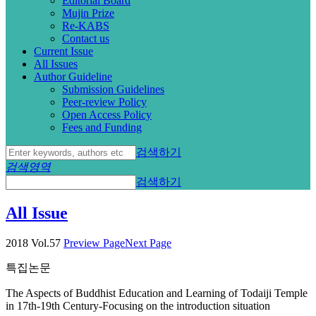
Editorial Board
Mujin Prize
Re-KABS
Contact us
Current Issue
All Issues
Author Guideline
Submission Guidelines
Peer-review Policy
Open Access Policy
Fees and Funding
검색하기
검색영역
검색하기
All Issue
2018 Vol.57
Preview Page
Next Page
특집논문
The Aspects of Buddhist Education and Learning of Todaiji Temple
in 17th-19th Century-Focusing on the introduction situation