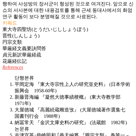
행하여 사성방의 장서군이 형성된 것으로 여겨진다. 앞으로 신
쇼의 서사본에 대한 내용검토를 통해 근세 동대사에서의 화엄
연구 활동이 보다 분명해질 것으로 사료된다.
키워드
東大寺四聖坊(とうだいじししょうぼう)
晋性(しんしょう)
円宗文類
華厳経文義要訣問答
貞元新訳華厳経疏
花厳経伝記
References
단행본류
平岡定海 『東大寺宗性上人の研究並史料』 (日本学術
振興会 1958-60年)
新藤晋海編 『凝然大徳事績梗概』 (東大寺教学部
1971年)
大屋徳城 『高麗続蔵雕造攷』 (大屋徳城著作選集七
国書刊行会 1988年)
納冨常天 『金沢文庫史料の研究』 (法蔵館 1982年)
논문류
吉津宜英･柴崎照和 ｢義天編纂 『圓宗文類』 巻第一－