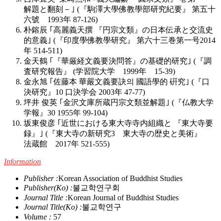
解題と翻刻－｣ (『駒澤大學佛教學部研究紀要』 第五十
六號 1993年 87-126)
朴鎔辰 ｢高麗義天撰 『円宗文類』の日本伝承と交流史
的意義｣ (『印度學佛教學研究』 第六十三巻第一号2014
年 514-511)
金天鶴 ｢『華厳経文義要決問答』の基礎的研究｣ (『調
査研究報告』 (学習院大学 1999年 15-39)
金永旭 ｢佐藤本 華嚴文義要訣의 國語學的 硏究｣ (『口
決研究』10 口決学会 2003年 47-77)
坪井 俊英 ｢金沢文庫所蔵円宗文類並解題｣ (『仏教大学
学報』30 1955年 99-104)
坂東俊彦 ｢近世における東大寺寺内組織と 『東大寺要
録』｣ (『東大寺の新研究3 東大寺の歴史と美術』
法蔵館 2017年 521-555)
Information
Publisher :
Korean Association of Buddhist Studies
Publisher(Ko) :
불교학연구회
Journal Title :
Korean Journal of Buddhist Studies
Journal Title(Ko) :
불교학연구
Volume :
57