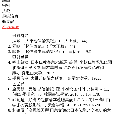
順高
宗密
法藏
起信論疏
聽集記
References
원전자료
法蔵 『大乗起信論義記』 (『大正藏』 44)
元暁 『起信論疏』 (『大正藏』 44)
順高 『起信論本疏聴集記』 (『日仏全』 92)
단행본류
福士慈稔, 日本仏教各宗の新羅･高麗･李朝仏教認識に関
する研究第３巻-日本華厳宗 にみられる海東仏教認
識-、身延山大学、2012.
望月信亨, 大乗起信論之研究、金尾文淵堂、1922.
논문류
金天鶴, ｢元暁 起信論記･疏의 전승조사와 정본화 시도｣
｢書誌學研究｣ 73, 韓國書誌學會, 2018. pp.157-178.
武覚超, ｢順高の起信論本疏聴集記｣ について｢ー高山寺
学派の実践形態ー｣ 天台学報 14、1971, pp.197-201.
朴鎔辰, ｢高麗義天撰 円宗文類の日本伝承と交流史的意