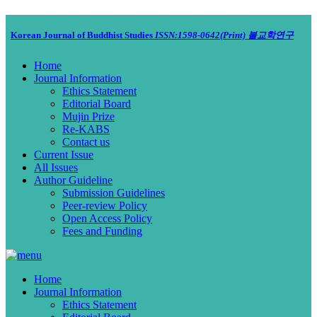
Korean Journal of Buddhist Studies
ISSN:1598-0642(Print)
불교학연구
Home
Journal Information
Ethics Statement
Editorial Board
Mujin Prize
Re-KABS
Contact us
Current Issue
All Issues
Author Guideline
Submission Guidelines
Peer-review Policy
Open Access Policy
Fees and Funding
Home
Journal Information
Ethics Statement