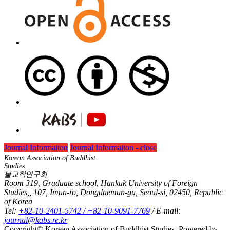
Journal Informaiton
Journal Informaiton - close
Korean Association of Buddhist
Studies
불교학연구회
Room 319, Graduate school, Hankuk University of Foreign
Studies,, 107, Imun-ro, Dongdaemun-gu, Seoul-si, 02450, Republic
of Korea
Tel:
+82-10-2401-5742 / +82-10-9091-7769
/ E-mail:
journal@kabs.re.kr
Copyright© Korean Association of Buddhist Studies. Powered by