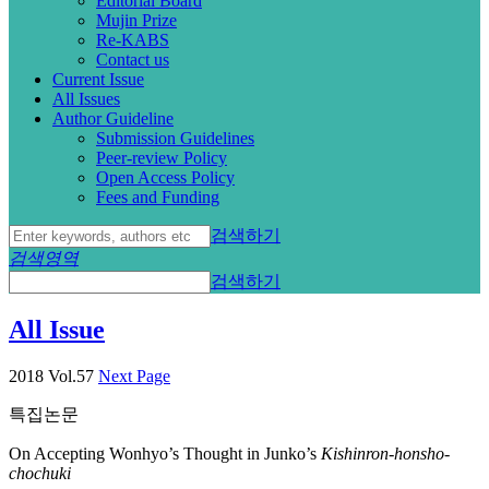
Editorial Board
Mujin Prize
Re-KABS
Contact us
Current Issue
All Issues
Author Guideline
Submission Guidelines
Peer-review Policy
Open Access Policy
Fees and Funding
검색하기
검색영역
검색하기
All Issue
2018 Vol.57
Next Page
특집논문
On Accepting Wonhyo’s Thought in Junko’s
Kishinron-honsho-
chochuki