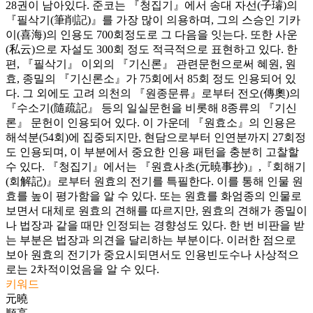
28권이 남아있다. 준코는 『청집기』에서 송대 자선(子璿)의
『필삭기(筆削記)』를 가장 많이 의용하며, 그의 스승인 기카
이(喜海)의 인용도 700회정도로 그 다음을 잇는다. 또한 사운
(私云)으로 자설도 300회 정도 적극적으로 표현하고 있다. 한
편, 『필삭기』 이외의 『기신론』 관련문헌으로써 혜원, 원
효, 종밀의 『기신론소』가 75회에서 85회 정도 인용되어 있
다. 그 외에도 고려 의천의 『원종문류』로부터 전오(傳奧)의
『수소기(隨疏記』 등의 일실문헌을 비롯해 8종류의 『기신
론』 문헌이 인용되어 있다. 이 가운데 『원효소』의 인용은
해석분(54회)에 집중되지만, 현담으로부터 인연분까지 27회정
도 인용되며, 이 부분에서 중요한 인용 패턴을 충분히 고찰할
수 있다. 『청집기』에서는 『원효사초(元暁事抄)』,『회해기
(회解記)』로부터 원효의 전기를 특필한다. 이를 통해 인물 원
효를 높이 평가함을 알 수 있다. 또는 원효를 화엄종의 인물로
보면서 대체로 원효의 견해를 따르지만, 원효의 견해가 종밀이
나 법장과 같을 때만 인정되는 경향성도 있다. 한 번 비판을 받
는 부분은 법장과 의견을 달리하는 부분이다. 이러한 점으로
보아 원효의 전기가 중요시되면서도 인용빈도수나 사상적으
로는 2차적이었음을 알 수 있다.
키워드
元曉