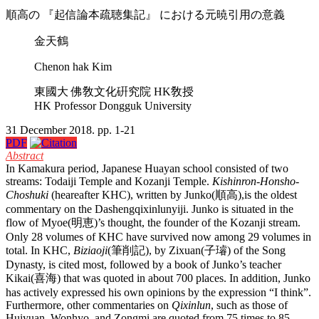
順高の 『起信論本疏聴集記』 における元暁引用の意義
金天鶴
Chenon hak Kim
東國大 佛敎文化硏究院 HK敎授
HK Professor Dongguk University
31 December 2018. pp. 1-21
PDF
Abstract
In Kamakura period, Japanese Huayan school consisted of two
streams: Todaiji Temple and Kozanji Temple.
Kishinron-Honsho-
Choshuki
(heareafter KHC), written by Junko(順高),is the oldest
commentary on the Dashengqixinlunyiji. Junko is situated in the
flow of Myoe(明恵)’s thought, the founder of the Kozanji stream.
Only 28 volumes of KHC have survived now among 29 volumes in
total. In KHC,
Biziaoji
(筆削記), by Zixuan(子璿) of the Song
Dynasty, is cited most, followed by a book of Junko’s teacher
Kikai(喜海) that was quoted in about 700 places. In addition, Junko
has actively expressed his own opinions by the expression “I think”.
Furthermore, other commentaries on
Qixinlun
, such as those of
Huiyuan, Wonhyo, and Zongmi are quoted from 75 times to 85