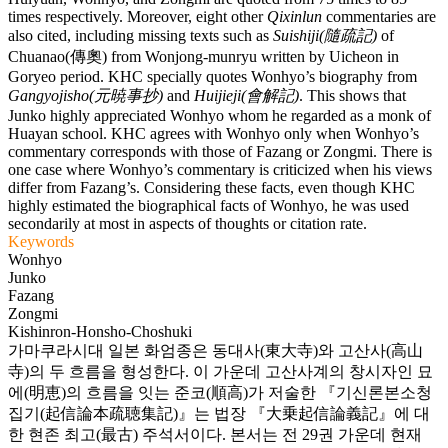
times respectively. Moreover, eight other
Qixinlun
commentaries are
also cited, including missing texts such as
Suishiji(隨疏記)
of
Chuanao(傳奧) from Wonjong-munryu written by Uicheon in
Goryeo period. KHC specially quotes Wonhyo’s biography from
Gangyojisho(元暁事抄)
and
Huijieji(會解記)
. This shows that
Junko highly appreciated Wonhyo whom he regarded as a monk of
Huayan school. KHC agrees with Wonhyo only when Wonhyo’s
commentary corresponds with those of Fazang or Zongmi. There is
one case where Wonhyo’s commentary is criticized when his views
differ from Fazang’s. Considering these facts, even though KHC
highly estimated the biographical facts of Wonhyo, he was used
secondarily at most in aspects of thoughts or citation rate.
Keywords
Wonhyo
Junko
Fazang
Zongmi
Kishinron-Honsho-Choshuki
가마쿠라시대 일본 화엄종은 동대사(東大寺)와 고산사(高山
寺)의 두 흐름을 형성한다. 이 가운데 고산사계의 창시자인 묘
에(明恵)의 흐름을 잇는 준코(順高)가 저술한 『기신론본소청
집기(起信論本疏聴集記)』는 법장 『大乗起信論義記』에 대
한 현존 최고(最古) 주석서이다. 본서는 전 29권 가운데 현재