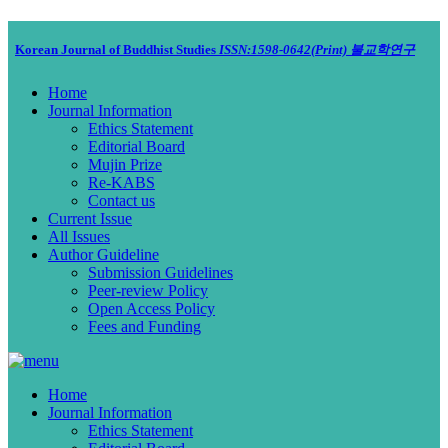
Korean Journal of Buddhist Studies
ISSN:1598-0642(Print)
불교학연구
Home
Journal Information
Ethics Statement
Editorial Board
Mujin Prize
Re-KABS
Contact us
Current Issue
All Issues
Author Guideline
Submission Guidelines
Peer-review Policy
Open Access Policy
Fees and Funding
Home
Journal Information
Ethics Statement