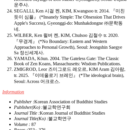
운주사.
SEGALLl, Ken 시걸 켄, KIM, Kwangsoo tr. 2014. 『미친
듯이 심플』 (*
Insanely Simple: The Obsession That Drives
Apple's Success
), Gyeonggi-do: Munhakdongne ㈜문학동
네.
WILBER, Ken 윌버 켄, KIM, Chulsoo 김철수 tr. 2020.
『무경계』 (*
No Boundary: Eastern and Western
Approaches to Personal Growth
), Seoul: Jeongshin Saegye
Sa 정신세계사.
YAMADA, Kōun. 2004. The Gateless Gate: The Classic
Book of Zen Koans, Massachusetts: Wisdom Publications.
ZMIGROD, Leor 즈미그로드 레오르, KIM Aram 김아람,
tr. 2025. 『이데올로기 브레인』 (*
The ideological brain
),
Seoul: Across 어크로스.
Information
Publisher :
Korean Association of Buddhist Studies
Publisher(Ko) :
불교학연구회
Journal Title :
Korean Journal of Buddhist Studies
Journal Title(Ko) :
불교학연구
Volume :
87
Pages :
353∼376