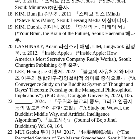
환, tr. 2011. 『스티브 잡스 Steve Jobs』 (*
Steve Jobs
),
Seoul: Minumsa ㈜민음사.
KIM, Bum jin 김범진. 2011. 『스티브 잡스 iMind』
(*
Steve Jobs iMind
), Seoul: Leesang Media 이상미디어.
KIM, Dae sik 김대식. 2019. 『당신의 뇌, 미래의 뇌』
(*
Your Brain, the Brain of the Future
), Seoul: Haenamu 해나
무.
LASHINSKY, Adam 라신스키 애덤, LIM, Jungwook 임정
욱, tr. 2012. 『Inside Apple』 (*
Inside Apple: How
America's Most Secretive Company Really Works
.), Seoul:
Chungrim Publishing 청림출판.
LEE, Heung jae 이흥제. 2022. 「불교의 사유체계와 베이
즈 이론의 융합연구-경영철학적 의미를 중심으로-」 (“A
Convergence Study on the Buddhist System of Thought and
Bayes' Theorem: Focusing on the Managerial Philosophical
Implications”), (PhD diss., Dongguk University, 2022), 106.
_______. 2024. 「『무위와 불교의 중도, 그리고 인공지
능의 알고리즘에 관한 고찰』 (“A Study on Wuwei, the
Buddhist Middle Way, and Artificial Intelligence
Algorithms”), 『보조사상』 (
Journal of Bojo Jinul
Buddhism
) Vol. 69, 164.
MUI Geobu 무이 거부. 2017. 『鏡虛禪師語錄』 (*The
Recorded Sayings of Zen Master Gyeongheo), Seoul: Unjusa