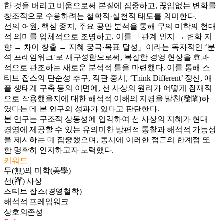
한 것을 버리고 비움으로써 본질에 집중하고, 끊임없는 변화를
창조적으로 수용하려는 철학적·실천적 태도를 의미한다.
선의 어원, 핵심 종지, 주요 공안 분석을 통해 무의 미학의 현대
적 의미를 입체적으로 조명하고, 이를 「관계 인지 → 변화 지
향 → 차이 창출 → 지혜 궁극·목표 달성」이라는 독자적인 ‘분
석 프레임워크’로 재구성함으로써, 복잡한 경영 현상을 효과
적으로 관조하는 새로운 분석적 틀을 마련했다. 이를 통해 스
티브 잡스의 단순성 추구, 직관 중시, ‘Think Different’ 정신, 애
플 생태계 구축 등의 이면에, 선 사상의 원리가 어떻게 잠재적
으로 작용했을지에 대한 해석적 이해의 지평을 발천(發闡)하
였다는 데 본 연구의 성과가 있다고 판단한다.
본 연구는 구조적 상동성에 입각하여 선 사상의 지혜가 현대
경영에 제공할 수 있는 유의미한 방편적 통찰과 해석적 가능성
을 제시하는 데 집중했으며, 동시에 이러한 접근의 한계점 또
한 명확히 인지하고자 노력했다.
키워드
무(無)의 미학(美學)
선(禪) 사상
스티브 잡스(경영철학)
해석적 프레임워크
상호의존성