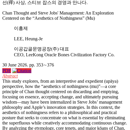
선(禪) 사상, 스티브 잡스의 경영과 만나다.
Chan Thought and Steve Jobs' Management: An Exploration
Centered on the “Aesthetics of Nothingness” (Mu)
이흥제
LEE, Heung-Je
이공갑골문명공장(주) 대표
CEO, LeeKong Oracle Bones Civilization Factory Co.
30 June 2026. pp. 353∼376
PDF
Abstract
This study explores, from an interpretive and expedient (
upāya
)
perspective, how the “aesthetics of nothingness (
mu
)”—a core
principle of Chan thought centered on discarding and emptying,
focusing on essence, accepting change, and ultimately pursuing
wisdom—may have been internalized in Steve Jobs’ management
philosophy and Apple’s innovation strategies. In this context, the
aesthetics of nothingness refers to a philosophical and practical
posture that seeks to concentrate on what is essential by eliminating
the superfluous while creatively accommodating continuous change.
By analyzing the etymology, core tenets, and major kōans of Chan,