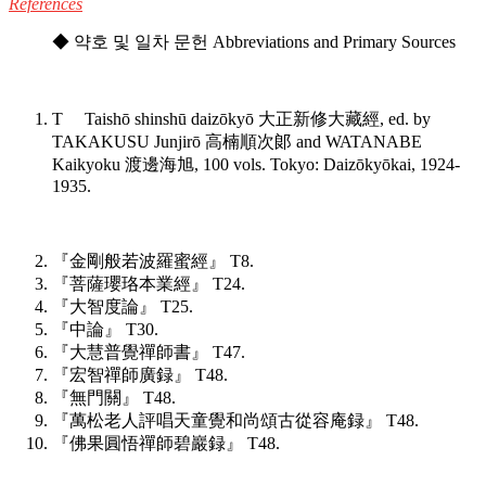
References
◆ 약호 및 일차 문헌 Abbreviations and Primary Sources
T Taishō shinshū daizōkyō 大正新修大藏經, ed. by
TAKAKUSU Junjirō 高楠順次郞 and WATANABE
Kaikyoku 渡邊海旭, 100 vols. Tokyo: Daizōkyōkai, 1924-
1935.
『金剛般若波羅蜜經』 T8.
『菩薩瓔珞本業經』 T24.
『大智度論』 T25.
『中論』 T30.
『大慧普覺禪師書』 T47.
『宏智禪師廣録』 T48.
『無門關』 T48.
『萬松老人評唱天童覺和尚頌古從容庵録』 T48.
『佛果圓悟禪師碧巖録』 T48.