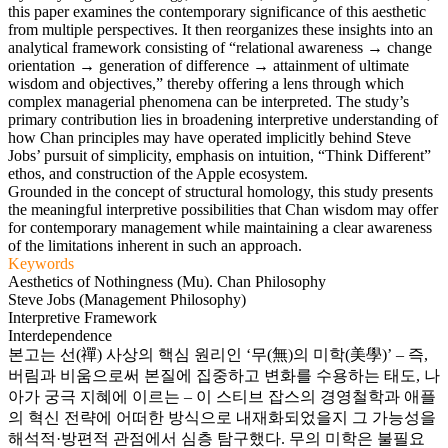
this paper examines the contemporary significance of this aesthetic
from multiple perspectives. It then reorganizes these insights into an
analytical framework consisting of “relational awareness → change
orientation → generation of difference → attainment of ultimate
wisdom and objectives,” thereby offering a lens through which
complex managerial phenomena can be interpreted. The study’s
primary contribution lies in broadening interpretive understanding of
how Chan principles may have operated implicitly behind Steve
Jobs’ pursuit of simplicity, emphasis on intuition, “Think Different”
ethos, and construction of the Apple ecosystem.
Grounded in the concept of structural homology, this study presents
the meaningful interpretive possibilities that Chan wisdom may offer
for contemporary management while maintaining a clear awareness
of the limitations inherent in such an approach.
Keywords
Aesthetics of Nothingness (Mu). Chan Philosophy
Steve Jobs (Management Philosophy)
Interpretive Framework
Interdependence
본고는 선(禪) 사상의 핵심 원리인 ‘무(無)의 미학(美學)’ – 즉,
버림과 비움으로써 본질에 집중하고 변화를 수용하는 태도, 나
아가 궁극 지혜에 이르는 – 이 스티브 잡스의 경영철학과 애플
의 혁신 전략에 어떠한 방식으로 내재화되었을지 그 가능성을
해석적·방편적 관점에서 심층 탐구했다. 무의 미학은 불필요