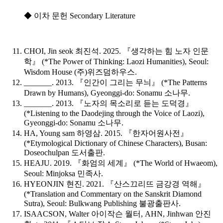
◆ 이차 문헌 Secondary Literature
CHOI, Jin seok 최진석. 2025. 『생각하는 힘 노자 인문
학』 (*
The Power of Thinking: Laozi Humanities
), Seoul:
Wisdom House (주)위즈덤하우스.
_______. 2013. 『인간이 그리는 무늬』 (*
The Patterns
Drawn by Humans
), Gyeonggi-do: Sonamu 소나무.
_______. 2013. 『노자의 목소리로 듣는 도덕경』
(*
Listening to the Daodejing through the Voice of Laozi
),
Gyeonggi-do: Sonamu 소나무.
HA, Young sam 하영삼. 2015. 『한자어원사전』
(*
Etymological Dictionary of Chinese Characters
), Busan:
Doseochulpan 도서출판.
HEAJU. 2019. 『화엄의 세계』 (*
The World of Hwaeom
),
Seoul: Minjoksa 민족사.
HYEONJIN 현진. 2021. 『산스끄리뜨 금강경 역해』
(*
Translation and Commentary on the Sanskrit Diamond
Sutra
), Seoul: Bulkwang Publishing 불광출판사.
ISAACSON, Walter 아이작슨 월터, AHN, Jinhwan 안진