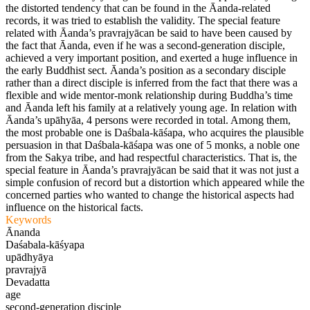
the distorted tendency that can be found in the Āanda-related
records, it was tried to establish the validity. The special feature
related with Āanda’s pravrajyācan be said to have been caused by
the fact that Āanda, even if he was a second-generation disciple,
achieved a very important position, and exerted a huge influence in
the early Buddhist sect. Āanda’s position as a secondary disciple
rather than a direct disciple is inferred from the fact that there was a
flexible and wide mentor-monk relationship during Buddha’s time
and Āanda left his family at a relatively young age. In relation with
Āanda’s upāhyāa, 4 persons were recorded in total. Among them,
the most probable one is Daśbala-kāśapa, who acquires the plausible
persuasion in that Daśbala-kāśapa was one of 5 monks, a noble one
from the Sakya tribe, and had respectful characteristics. That is, the
special feature in Āanda’s pravrajyācan be said that it was not just a
simple confusion of record but a distortion which appeared while the
concerned parties who wanted to change the historical aspects had
influence on the historical facts.
Keywords
Ānanda
Daśabala-kāśyapa
upādhyāya
pravrajyā
Devadatta
age
second-generation disciple