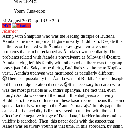
염중섭(자현)
Youm, Jung-seop
31 August 2009. pp. 183 ~ 220
PDF
Abstract
Along with Śnāiputra who was the leading disciple of Buddha,
Āanda is the most important figure in early Buddhism. Despite this,
in the record related with Āanda’s pravrajyā there are some
problems that can be reckoned as Āanda’s own peculiarity. The
problems related with Āanda’s pravrajyāare as follows: ①Despite
Āanda having left his family with others when there was the group
pravrajyāof the Sakya tribe during Buddha’s visit home to Kapila-
vastu, Āanda’s upāhyāa was mentioned as peculiarly different.
②There is a possibility that Āanda was not Buddha’s direct disciple
but his secondgeneration disciple. ③It is necessary to search who
was the most plausible as Āanda’s upāhyāa. The fact that, even
though Āanda was one of the most influential persons in early
Buddhism, there is confusion in these basic records means that some
special factor is working in the Āanda’s pravrajyā In this paper, the
cause of this speciality is first reviewed in relation with the bad
effect by the negative image of Devadatta, his elder brother and its
validity is searched. Then, this paper deals with the aspect that
Āanda was relatively young at that time. In this approach, by using