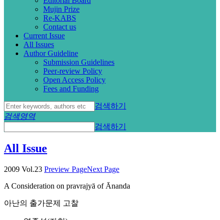
Editorial Board
Mujin Prize
Re-KABS
Contact us
Current Issue
All Issues
Author Guideline
Submission Guidelines
Peer-review Policy
Open Access Policy
Fees and Funding
검색하기
검색영역
검색하기
All Issue
2009 Vol.23
Preview Page
Next Page
A Consideration on pravrajyā of Ānanda
아난의 출가문제 고찰