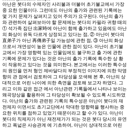
아난은 붓다의 수제자인 사리불과 더불어 초기불교에서 가장
중 요한 인물이다. 그런데도 아난의 출가와 관련된 기록에는
몇 가지 문제가 살펴지고 있어 주의가 요구된다. 아난의 출가
와 관련하여 살펴보아야 할 문제에는 붓다의 카필라 귀향 때의
① 석가족 집단 出家時에 아난이 함께 출가하고 있음에도 아난
의 화상이 유독 다르게 상정되고 있다는 점, ② 아난이 붓다의
直弟子가 아닌 再傳弟子일 가능성에 관한 점, ③ 아난의 화상
으로서 개연성이 높은 인물에 관한 점이 있다. 아난이 초기불
교에서 가장 영향력 있는 인물임에도 불구하고 출 가에 관한
기록에 문제가 있다는 것은 아난의 출가 기록에 특수한 상 황
이 작용하고 있다는 것을 의미한다. 본고에서는 이러한 특수성
의 원인을 먼저 형인 제바달다의 부정적인 이미지에 의한 악영
향의 관 점에서 검토하여 그 타당성을 모색해 본 후, 아난의 상
대적으로 어린 나이에 의한 측면을 검토해 보고자 하였다. 그
리고 이와 같은 접근 에서 아난관련 기록들에서 나타나 보이는
왜곡양상을 활용하여 그 타당성이 확보될 수 있도록 시도하였
다. 아난의 출가와 관련된 기록의 특수성은 아난이 붓다의 재
전제자 이면서도 초기교단에서 막대한 영향력을 행사하는 중
요한 위치를 점하고 있었기 때문이라고 할 수가 있다. 아난이
붓다의 직제자가 아닌 재전제가가 되는 것은 붓다 당시의 유연
하고 폭넓은 사승관계 에 기초하여, 아난이 상대적으로 어린