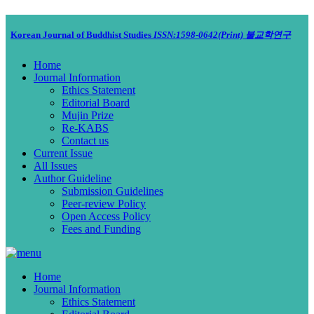
Korean Journal of Buddhist Studies
ISSN:1598-0642(Print)
불교학연구
Home
Journal Information
Ethics Statement
Editorial Board
Mujin Prize
Re-KABS
Contact us
Current Issue
All Issues
Author Guideline
Submission Guidelines
Peer-review Policy
Open Access Policy
Fees and Funding
Home
Journal Information
Ethics Statement