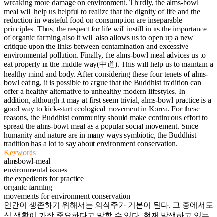
wreaking more damage on environment. Thirdly, the alms-bowl
meal will help us helpful to realize that the dignity of life and the
reduction in wasteful food on consumption are inseparable
principles. Thus, the respect for life will instill in us the importance
of organic farming also it will also allows us to open up a new
critique upon the links between contamination and excessive
environmental pollution. Finally, the alms-bowl meal advices us to
eat properly in the middle way(中道). This will help us to maintain a
healthy mind and body. After considering these four tenets of alms-
bowl eating, it is possible to argue that the Buddhist tradition can
offer a healthy alternative to unhealthy modern lifestyles. In
addition, although it may at first seem trivial, alms-bowl practice is a
good way to kick-start ecological movement in Korea. For these
reasons, the Buddhist community should make continuous effort to
spread the alms-bowl meal as a popular social movement. Since
humanity and nature are in many ways symbiotic, the Buddhist
tradition has a lot to say about environment conservation.
Keywords
almsbowl-meal
environmental issues
the expedients for practice
organic farming
movements for environment conservation
인간이 생존하기 위해서는 의식주가 기본이 된다. 그 중에서도
식 생활이 가장 중요하다고 말할 수 있다. 현재 발생하고 있는