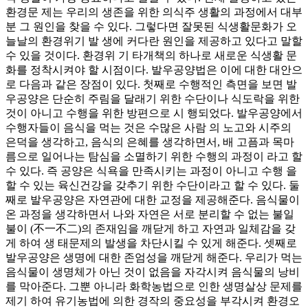
환경문 제는 우리의 생존을 위한 의식주 생활의 과정에서 대부
분 그 원인을 찾을 수 있다. 그렇다면 잘못된 식생활문화가 오
늘날의 환경위기 발 생에 커다란 원인을 제공하고 있다고 말할
수 있을 것이다. 환경위 기 타개책의 하나로 새로운 식생활 문
화를 정착시켜야 할 시점이다. 발우공양법은 이에 대한 대안으
로 다음과 같은 장점이 있다. 첫째로 수행적인 측면을 보면 발
우공양은 단순히 주림을 달래기 위한 수단이나 식도락을 위한
것이 아니고 수행을 위한 방편으로 시 행되었다. 발우공양에서
수행자들이 음식을 먹는 것은 수많은 사람 의 노고와 시주의
은덕을 생각하고, 음식의 은혜를 생각하면서, 배 고픔과 목마
름으로 일어나는 탐심을 소멸하기 위한 수행의 과정이 라고 할
수 있다. 즉 공양은 식욕을 만족시키는 과정이 아니고 수행 을
할 수 있는 육신건강을 갖추기 위한 수단이라고 할 수 있다. 둘
째로 발우공양은 자연관에 대한 교정을 제공해준다. 음식물이
온 과정을 생각하면서 나와 자연은 서로 분리할 수 없는 불일
불이 (不一不二)의 존재임을 깨닫게 하고 자연과 일체감을 갖
게 하여 생 태문제의 발생을 차단시킬 수 있게 해준다. 셋째로
발우공양은 생명에 대한 존엄성을 깨닫게 해준다. 우리가 먹는
음식물이 생명체가 아닌 것이 없음을 자각시켜 음식물의 낭비
를 막아준다. 그뿐 아니라 화학농법으로 인한 생명살상 문제를
제기 하여 유기농법에 의한 경작의 중요성을 부각시켜 환경오