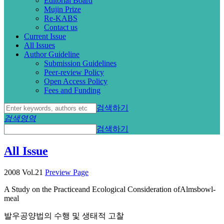
Editorial Board
Mujin Prize
Re-KABS
Contact us
Current Issue
All Issues
Author Guideline
Submission Guidelines
Peer-review Policy
Open Access Policy
Fees and Funding
검색하기
검색영역
검색하기
All Issue
2008 Vol.21
Preview Page
A Study on the Practiceand Ecological Consideration ofAlmsbowl-
meal
발우공양법의 수행 및 생태적 고찰