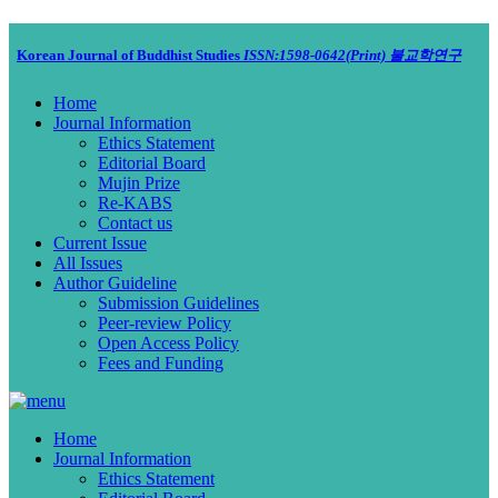
Korean Journal of Buddhist Studies
ISSN:1598-0642(Print)
불교학연구
Home
Journal Information
Ethics Statement
Editorial Board
Mujin Prize
Re-KABS
Contact us
Current Issue
All Issues
Author Guideline
Submission Guidelines
Peer-review Policy
Open Access Policy
Fees and Funding
Home
Journal Information
Ethics Statement