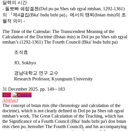
달력의 시간
- 돌뽀빠 쉐랍겔첸(Dol po pa Shes rab rgyal mtshan, 1292-1361)
의 『제4결집(
Bka' bsdu bzhi pa
)』에서의 땐찌(
bstan rtsis
)의 초
월적 의미 -
The Time of the Calendar: The Transcendent Meaning of the
Calculation of the Doctrine (
Bstan rtsis
) in Dol po pa Shes rab rgyal
mtshan’s (1292-1361)
The Fourth Council
(
Bka' bsdu bzhi pa
)
조석효
JO, Sokhyo
경남대학교 연구 교수
Research Professor, Kyungnam University
31 December 2025. pp. 149∼183
PDF
Abstract
The concept of
bstan rtsis
(the chronology and calculation of the
doctrine), which is not clearly defined in Dol po pa Shes rab rgyal
mtshan’s work,
The Great Calculation of the Teaching, which has
the Significance of a Fourth Council (Bka' bsdu bzhi pa'i don bstan
rtsis chen po
, hereafter
The Fourth Council
), and his accompanying