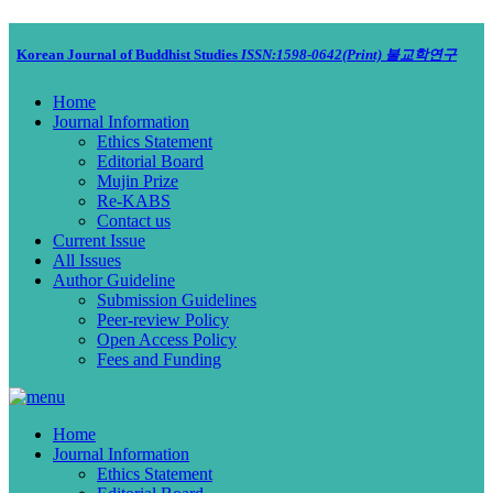
Korean Journal of Buddhist Studies
ISSN:1598-0642(Print)
불교학연구
Home
Journal Information
Ethics Statement
Editorial Board
Mujin Prize
Re-KABS
Contact us
Current Issue
All Issues
Author Guideline
Submission Guidelines
Peer-review Policy
Open Access Policy
Fees and Funding
Home
Journal Information
Ethics Statement