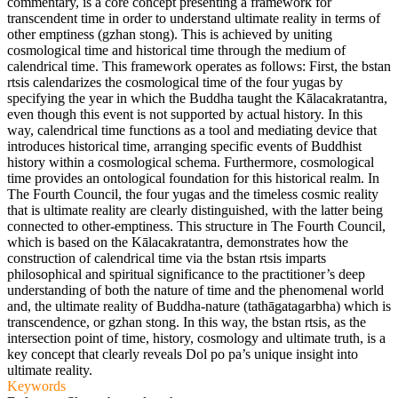
commentary, is a core concept presenting a framework for
transcendent time in order to understand ultimate reality in terms of
other emptiness (
gzhan stong
). This is achieved by uniting
cosmological time and historical time through the medium of
calendrical time. This framework operates as follows: First, the
bstan
rtsis
calendarizes the cosmological time of the four
yuga
s by
specifying the year in which the Buddha taught the
Kālacakratantra
,
even though this event is not supported by actual history. In this
way, calendrical time functions as a tool and mediating device that
introduces historical time, arranging specific events of Buddhist
history within a cosmological schema. Furthermore, cosmological
time provides an ontological foundation for this historical realm. In
The Fourth Council
, the four
yuga
s and the timeless cosmic reality
that is ultimate reality are clearly distinguished, with the latter being
connected to other-emptiness. This structure in
The Fourth Council
,
which is based on the
Kālacakratantra
, demonstrates how the
construction of calendrical time via the
bstan rtsis
imparts
philosophical and spiritual significance to the practitioner’s deep
understanding of both the nature of time and the phenomenal world
and, the ultimate reality of Buddha-nature (
tathāgatagarbha
) which is
transcendence, or
gzhan stong
. In this way, the
bstan rtsis
, as the
intersection point of time, history, cosmology and ultimate truth, is a
key concept that clearly reveals Dol po pa’s unique insight into
ultimate reality.
Keywords