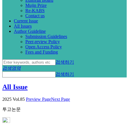
Editorial Board
Mujin Prize
Re-KABS
Contact us
Current Issue
All Issues
Author Guideline
Submission Guidelines
Peer-review Policy
Open Access Policy
Fees and Funding
검색하기
검색영역
검색하기
All Issue
2025 Vol.85
Preview Page
Next Page
투고논문