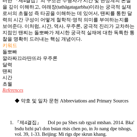
러한 『제4결집』의 구조는 수행자가 시간 및 현상계의 본질
을 깊이 이해하고, 여래장(
tathāgatagarbha
)이라는 궁극적 실재
로서의 초월성 즉 타공을 이해하는 데 있어서, 땐찌를 통한 달
력의 시간 구성이 어떻게 철학적·영적 의미를 부여하는지를
보여준다. 이처럼, 시간, 역사, 우주론, 궁극적 진리가 교차하는
지점인 땐찌는 돌뽀빠가 제시한 궁극적 실재에 대한 독특한 통
찰을 명확히 드러내는 핵심 개념이다.
키워드
돌뽀빠
깔라짜끄라딴뜨라 우주론
달력
땐찌
시간
초월
References
◆ 약호 및 일차 문헌 Abbreviations and Primary Sources
『제4결집』 Dol po pa Shes rab rgyal mtshan. 2014.
Bka'
bsdu bzhi pa'i don bstan rtsis chen po, in Jo nang dpe tshogs
,
vol. 39, 1-33. Beijing: Mi rigs dpe skrun khang.