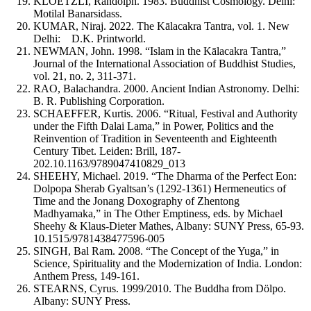
KLOETZLI, Randolph. 1983.
Buddhist Cosmology
. Delhi:
Motilal Banarsidass.
KUMAR, Niraj. 2022.
The Kālacakra Tantra
, vol. 1. New
Delhi: D.K. Printworld.
NEWMAN, John. 1998. “Islam in the Kālacakra Tantra,”
Journal of the International Association of Buddhist Studies
,
vol. 21, no. 2, 311-371.
RAO, Balachandra. 2000.
Ancient Indian Astronomy
. Delhi:
B. R. Publishing Corporation.
SCHAEFFER, Kurtis. 2006. “Ritual, Festival and Authority
under the Fifth Dalai Lama,” in
Power, Politics and the
Reinvention of Tradition in Seventeenth and Eighteenth
Century Tibet
. Leiden: Brill, 187-
202.
10.1163/9789047410829_013
SHEEHY, Michael. 2019. “The Dharma of the Perfect Eon:
Dolpopa Sherab Gyaltsan’s (1292-1361) Hermeneutics of
Time and the Jonang Doxography of Zhentong
Madhyamaka,” in
The Other Emptiness
, eds. by Michael
Sheehy & Klaus-Dieter Mathes, Albany: SUNY Press, 65-93.
10.1515/9781438477596-005
SINGH, Bal Ram. 2008. “The Concept of the Yuga,” in
Science, Spirituality and the Modernization of India
. London:
Anthem Press, 149-161.
STEARNS, Cyrus. 1999/2010.
The Buddha from Dölpo
.
Albany: SUNY Press.