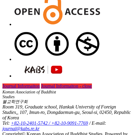
Journal Informaiton
Journal Informaiton - close
Korean Association of Buddhist
Studies
불교학연구회
Room 319, Graduate school, Hankuk University of Foreign
Studies,, 107, Imun-ro, Dongdaemun-gu, Seoul-si, 02450, Republic
of Korea
Tel:
+82-10-2401-5742 / +82-10-9091-7769
/ E-mail:
journal@kabs.re.kr
Copyright© Korean Association of Buddhist Studies. Powered by