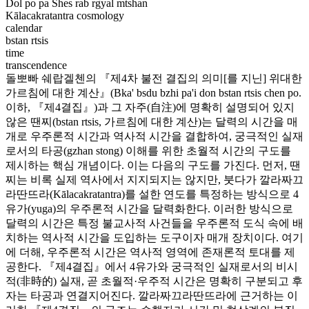
Dol po pa Shes rab rgyal mtshan
Kālacakratantra
cosmology
calendar
bstan rtsis
time
transcendence
돌뽀빠 쉐랍겔첸의 『제4차 불전 결집의 의미[를 지닌] 위대한
가르침에 대한 계산』(
Bka' bsdu bzhi pa'i don bstan rtsis chen po
.
이하, 『제4결집』)과 그 자주(自注)에 명확히 설명되어 있지
않은 땐찌(
bstan rtsis
, 가르침에 대한 계산)는 달력의 시간을 매
개로 우주론적 시간과 역사적 시간을 결합하여, 궁극적인 실재
로서의 타공(
gzhan stong
) 이해를 위한 초월적 시간의 구도를
제시하는 핵심 개념이다. 이는 다음의 구도를 가진다. 먼저, 땐
찌는 비록 실제 역사에서 지지되지는 않지만, 붓다가 깔라짜끄
라딴뜨라(Kālacakratantra)를 설한 연도를 특정하는 방식으로 4
유가(
yuga
)의 우주론적 시간을 달력화한다. 이러한 방식으로
달력의 시간은 특정 불교사적 사건들을 우주론적 도식 속에 배
치하는 역사적 시간을 도입하는 도구이자 매개 장치이다. 여기
에 더해, 우주론적 시간은 역사적 영역에 존재론적 토대를 제
공한다. 『제4결집』에서 4유가와 궁극적인 실재로서의 비시
적(非時的) 실재, 곧 초월적·우주적 시간은 명확히 구분되고 후
자는 타공과 연결지어진다. 깔라짜끄라딴뜨라에 근거하는 이