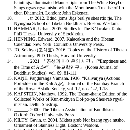
Paintings: Illuminated Manuscripts from The White Beryl of
Sangs rgyas rgya mtsho with the Moonbeams Treatise of Lo
chen Dharmaśrī
. London: John Eskenazi.
______. tr. 2012. Bdud 'joms 'Jigs bral ye shes rdo rje,
The
Nyingma School of Tibetan Buddhism
. Boston: Wisdom.
HAMMAR, Urban. 2005.
Studies in The Kālacakra Tantra
.
PhD Thesis, University of Stockholm.
HENNING, Edward. 2007.
Kālacakra and the Tibetan
Calendar
. New York: Columbia University Press.
JO, Sokhyo (조석효). 2016.
Topics on the History of Tibetan
Astronomy
. PhD Thesis, Harvard University.
______. 2021. 「공성과 아이온의 시간」 [“Emptiness and
the Time of Αἰών”], 『불교학연구』 (
Korea Journal of
Buddhist Studies
), vol. 69, 81-111.
KĀṆE, Pāṇḍuraṅga Vāmana. 1936. “Kalivarjya (Actions
Forbidden in the Kali Age),”
Journal of the Bombay Branch
of the Royal Asiatic Society
, vol. 12, nos. 1-2, 1-18.
KAPSTEIN, Matthew. 1992.
The 'Dzam-thang Edition of the
Collected Works of Kun-mkhyen Dol-po-pa Shes-rab rgyal-
mtshan
. Delhi: Shedrup.
______. 2000.
The Tibetan Assimilation of Buddhism
.
Oxford: Oxford University Press.
KILTY, Gavin, tr. 2004. Mkhas grub Nor bzang rgya mtsho,
Ornament of Stainless Light
. Boston: Wisdom.