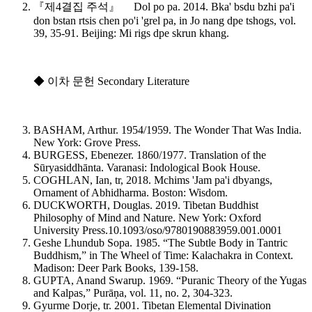
『제4결집 주석』 Dol po pa. 2014.
Bka' bsdu bzhi pa'i
don bstan rtsis chen po'i 'grel pa, in Jo nang dpe tshogs
, vol.
39, 35-91. Beijing: Mi rigs dpe skrun khang.
◆ 이차 문헌 Secondary Literature
BASHAM, Arthur. 1954/1959.
The Wonder That Was India
.
New York: Grove Press.
BURGESS, Ebenezer. 1860/1977.
Translation of the
Sūryasiddhānta
. Varanasi: Indological Book House.
COGHLAN, Ian, tr, 2018. Mchims 'Jam pa'i dbyangs,
Ornament of Abhidharma
. Boston: Wisdom.
DUCKWORTH, Douglas. 2019.
Tibetan Buddhist
Philosophy of Mind and Nature
. New York: Oxford
University Press.
10.1093/oso/9780190883959.001.0001
Geshe Lhundub Sopa. 1985. “The Subtle Body in Tantric
Buddhism,” in
The Wheel of Time: Kalachakra in Context
.
Madison: Deer Park Books, 139-158.
GUPTA, Anand Swarup. 1969. “Puranic Theory of the Yugas
and Kalpas,”
Purāṇa
, vol. 11, no. 2, 304-323.
Gyurme Dorje, tr. 2001.
Tibetan Elemental Divination